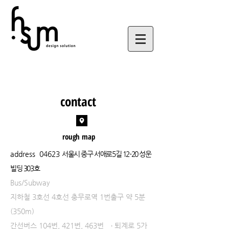
contact
rough map
address
04623
서울시 중구 서애로5길 12-20 성운
빌딩 303호
Bus/Subway
지하철 3호선 4호선 충무로역 1번출구 약 5분
(350m)
간선버스 104번, 421번, 463번 → 퇴계로 5가